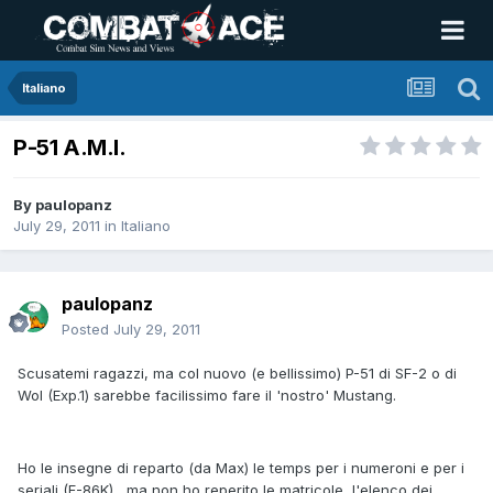
Italiano
P-51 A.M.I.
By
paulopanz
July 29, 2011
in
Italiano
paulopanz
Posted
July 29, 2011
Scusatemi ragazzi, ma col nuovo (e bellissimo) P-51 di SF-2 o di
WoI (Exp.1) sarebbe facilissimo fare il 'nostro' Mustang.
Ho le insegne di reparto (da Max) le temps per i numeroni e per i
seriali (F-86K) , ma non ho reperito le matricole, l'elenco dei