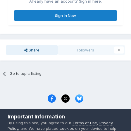
Already have an account? Sign in here.
Sign In Now
Share
Followers
0
Go to topic listing
Privacy Policy
Contact Us
Cookies
Important Information
Copyright © 2000-
2026
CombatACE.com
All Rights Reserved
By using this site, you agree to our
Terms of Use
,
Privacy
Powered by Invision Community
Policy
, and We have placed
cookies
on your device to help