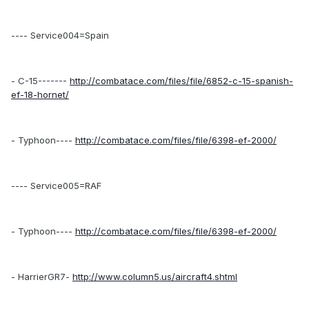
---- Service004=Spain
- C-15-------
http://combatace.com/files/file/6852-c-15-spanish-
ef-18-hornet/
- Typhoon----
http://combatace.com/files/file/6398-ef-2000/
---- Service005=RAF
- Typhoon----
http://combatace.com/files/file/6398-ef-2000/
- HarrierGR7-
http://www.column5.us/aircraft4.shtml