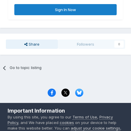
Sign In Now
Share
Followers
0
Go to topic listing
Privacy Policy
Contact Us
Cookies
Important Information
Copyright © 2000-
2026
CombatACE.com
All Rights Reserved
By using this site, you agree to our
Terms of Use
,
Privacy
Powered by Invision Community
Policy
, and We have placed
cookies
on your device to help
make this website better. You can
adjust your cookie settings
,