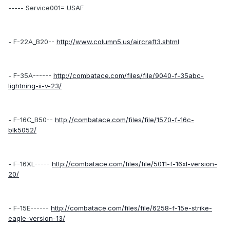
----- Service001= USAF
- F-22A_B20--
http://www.column5.us/aircraft3.shtml
- F-35A------
http://combatace.com/files/file/9040-f-35abc-
lightning-ii-v-23/
- F-16C_B50--
http://combatace.com/files/file/1570-f-16c-
blk5052/
- F-16XL-----
http://combatace.com/files/file/5011-f-16xl-version-
20/
- F-15E------
http://combatace.com/files/file/6258-f-15e-strike-
eagle-version-13/