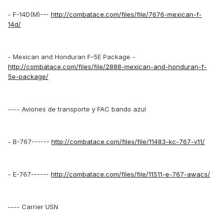
- F-14D(M)---
http://combatace.com/files/file/7676-mexican-f-
14d/
- Mexican and Honduran F-5E Package -
http://combatace.com/files/file/2888-mexican-and-honduran-f-
5e-package/
---- Aviones de transporte y FAC bando azul
- B-767------
http://combatace.com/files/file/11483-kc-767-v11/
- E-767------
http://combatace.com/files/file/11511-e-767-awacs/
---- Carrier USN