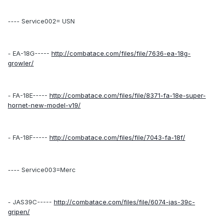
---- Service002= USN
- EA-18G-----
http://combatace.com/files/file/7636-ea-18g-
growler/
- FA-18E-----
http://combatace.com/files/file/8371-fa-18e-super-
hornet-new-model-v19/
- FA-18F-----
http://combatace.com/files/file/7043-fa-18f/
---- Service003=Merc
- JAS39C-----
http://combatace.com/files/file/6074-jas-39c-
gripen/