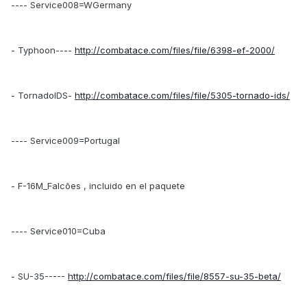
---- Service008=WGermany
- Typhoon----
http://combatace.com/files/file/6398-ef-2000/
- TornadoIDS-
http://combatace.com/files/file/5305-tornado-ids/
---- Service009=Portugal
- F-16M_Falcões , incluido en el paquete
---- Service010=Cuba
- SU-35-----
http://combatace.com/files/file/8557-su-35-beta/