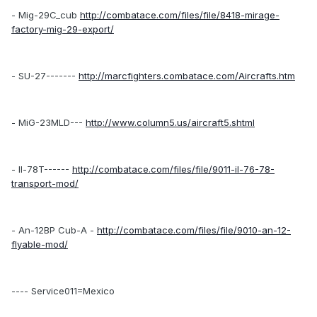
- Mig-29C_cub
http://combatace.com/files/file/8418-mirage-
factory-mig-29-export/
- SU-27-------
http://marcfighters.combatace.com/Aircrafts.htm
- MiG-23MLD---
http://www.column5.us/aircraft5.shtml
- Il-78T------
http://combatace.com/files/file/9011-il-76-78-
transport-mod/
- An-12BP Cub-A -
http://combatace.com/files/file/9010-an-12-
flyable-mod/
---- Service011=Mexico