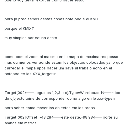
bueno voy tentar explicar como hacer estou
para ja precisamos destas cosas note pad e el KMD
porque el KMD ?
muy simples por causa desto
como com el zoom al maximo en le mapa de maxima res posso
mas ou menos ver aonde estam los objectos colocados ya lo que
carregar el mapa apos hacer um save al trabajo echo en el
notepad en los XXX_target.ini
Target[002<---seguidos 1,2,3 etc].Type=Warehouse1<----tipo
de ojbjecto teine de corresponder como algo en le xxx-type.ini
para saber como mover los objectos em las areas
Target[002].Offset=-48.28<---este oeste,-98.98<---norte sul
ambos em metros