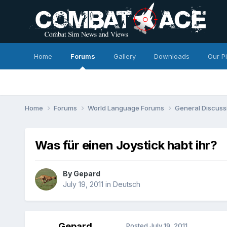
Home
Forums
Gallery
Downloads
Our P
Home
Forums
World Language Forums
General Discuss
Was für einen Joystick habt ihr?
By
Gepard
July 19, 2011
in
Deutsch
Gepard
Posted
July 19, 2011