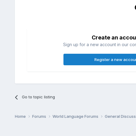
Create an accou
Sign up for a new account in our com
Register a new accou
Go to topic listing
Home
Forums
World Language Forums
General Discuss