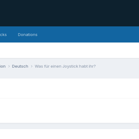
icks
Donations
ion
Deutsch
Was für einen Joystick habt ihr?