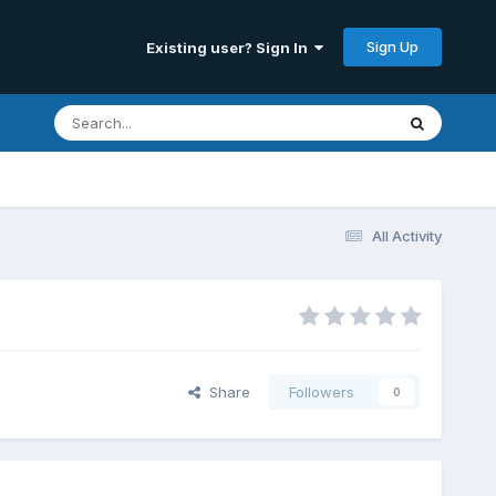
Sign Up
Existing user? Sign In
All Activity
Share
Followers
0