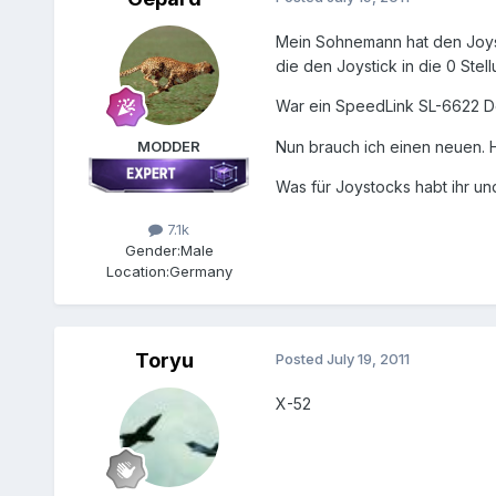
Mein Sohnemann hat den Joysti
die den Joystick in die 0 Ste
War ein SpeedLink SL-6622 Def
MODDER
Nun brauch ich einen neuen. H
Was für Joystocks habt ihr un
7.1k
Gender:
Male
Location:
Germany
Toryu
Posted
July 19, 2011
X-52