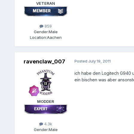
VETERAN
859
Gender:
Male
Location:
Aachen
ravenclaw_007
Posted
July 19, 2011
ich habe den Logitech G940 u
ein bischen was aber ansonst
MODDER
4.3k
Gender:
Male