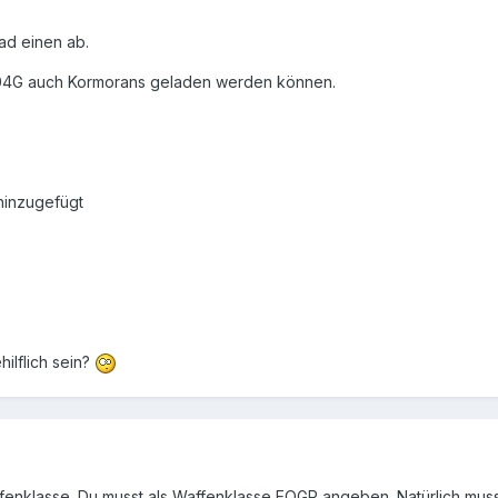
rad einen ab.
104G auch Kormorans geladen werden können.
hinzugefügt
ilflich sein?
ffenklasse. Du musst als Waffenklasse EOGR angeben. Natürlich muss