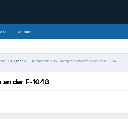
icks
Donations
ion
Deutsch
Kormoran ans Laufgen bekommen an der F-104G
 an der F-104G