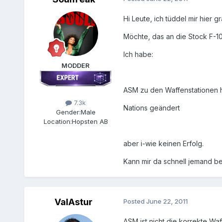
Hi Leute, ich tüddel mir hier g
Möchte, das an die Stock F-
Ich habe:
MODDER
ASM zu den Waffenstationen 
7.3k
Nations geändert
Gender:
Male
Location:
Hopsten AB
aber i-wie keinen Erfolg.
Kann mir da schnell jemand beh
ValAstur
Posted
June 22, 2011
ASM ist nicht die korrekte Wa