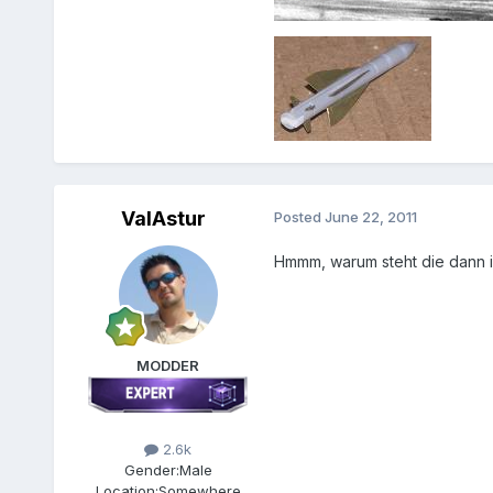
ValAstur
Posted
June 22, 2011
Hmmm, warum steht die dann im
MODDER
2.6k
Gender:
Male
Location:
Somewhere