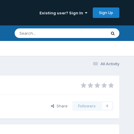
Sign Up
Existing user? Sign In
All Activity
Share
Followers
0