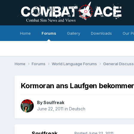
Home
Forums
Gallery
Downloads
Our P
Home
Forums
World Language Forums
General Discuss
Kormoran ans Laufgen bekommen
By
Soulfreak
June 22, 2011
in
Deutsch
Soulfreak
Posted
June 22, 2011