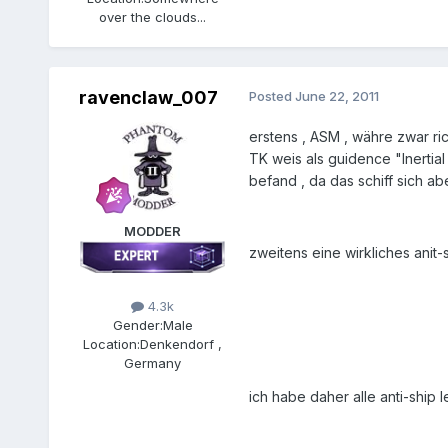
over the clouds...
ravenclaw_007
Posted
June 22, 2011
erstens , ASM , währe zwar ric
TK weis als guidence "Inertia
befand , da das schiff sich ab
MODDER
zweitens eine wirkliches anit-s
4.3k
Gender:
Male
Location:
Denkendorf ,
Germany
ich habe daher alle anti-ship